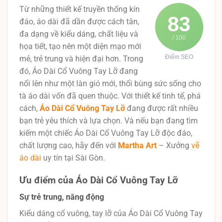
Từ những thiết kế truyền thống kín
83
đáo, áo dài đã dần được cách tân,
đa dạng về kiểu dáng, chất liệu và
/ 100
họa tiết, tạo nên một diện mạo mới
Điểm SEO
mẻ, trẻ trung và hiện đại hơn. Trong
đó, Áo Dài Cổ Vuông Tay Lỡ đang
nổi lên như một làn gió mới, thổi bùng sức sống cho
tà áo dài vốn đã quen thuộc. Với thiết kế tinh tế, phá
cách,
Áo Dài Cổ Vuông Tay Lỡ
đang được rất nhiều
bạn trẻ yêu thích và lựa chọn. Và nếu bạn đang tìm
kiếm một chiếc Áo Dài Cổ Vuông Tay Lỡ độc đáo,
chất lượng cao, hãy đến với
Martha Art
– Xưởng
vẽ
áo dài
uy tín tại Sài Gòn.
Ưu điểm của Áo Dài Cổ Vuông Tay Lỡ
Sự trẻ trung, năng động
Kiểu dáng cổ vuông, tay lỡ của Áo Dài Cổ Vuông Tay