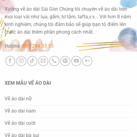
Xưởng vẽ áo dài Sài Gòn Chúng tôi chuyên vẽ áo dài trên
mọi loại vải như lụa, gấm, tơ tằm, tafta,v.v... Với hơn 8 năm
kinh nghiệm, chúng tôi đảm bảo sẽ giúp bạn tô điểm lên
chiếc áo dài thêm phần phong cách nhất.
Hotline:
097 294 33 15
XEM MẪU VẼ ÁO DÀI
Vẽ áo dài nữ
Vẽ áo dài nam
Vẽ áo dài cưới
Vẽ áo dài bà sui