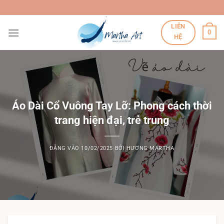
Bỏ
qua
LIÊN
nội
0
HỆ
dung
Áo Dài Cổ Vuông Tay Lỡ: Phong cách thời
trang hiện đại, trẻ trung
ĐĂNG VÀO
10/02/2025
BỞI
HƯƠNG MARTHA