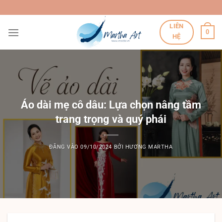
Bỏ
qua
LIÊN
nội
0
HỆ
dung
Áo dài mẹ cô dâu: Lựa chọn nâng tầm
trang trọng và quý phái
ĐĂNG VÀO
09/10/2024
BỞI
HƯƠNG MARTHA