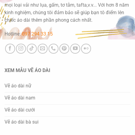
mọi loại vải như lụa, gấm, tơ tằm, tafta,v.v... Với hơn 8 năm
kinh nghiệm, chúng tôi đảm bảo sẽ giúp bạn tô điểm lên
chiếc áo dài thêm phần phong cách nhất.
Hotline:
097 294 33 15
XEM MẪU VẼ ÁO DÀI
Vẽ áo dài nữ
Vẽ áo dài nam
Vẽ áo dài cưới
Vẽ áo dài bà sui