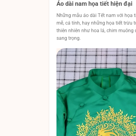
Áo dài nam họa tiết hiện đại
Những mẫu áo dài Tết nam với họa ti
mẽ, cá tính, hay những họa tiết trừu
thiên nhiên như hoa lá, chim muông 
sang trọng.