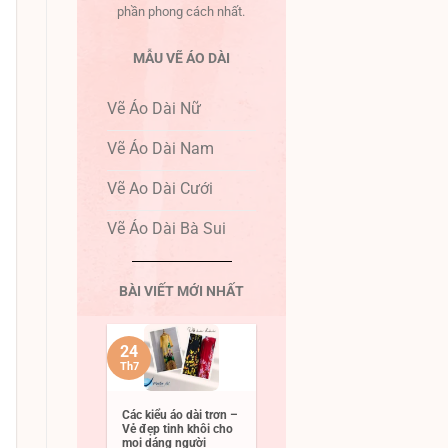
phần phong cách nhất.
MẪU VẼ ÁO DÀI
Vẽ Áo Dài Nữ
Vẽ Áo Dài Nam
Vẽ Ao Dài Cưới
Vẽ Áo Dài Bà Sui
BÀI VIẾT MỚI NHẤT
24
Th7
Các kiểu áo dài trơn –
Vẻ đẹp tinh khôi cho
mọi dáng người