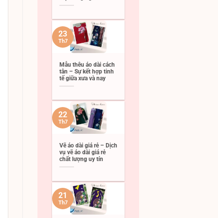
23
Th7
Mẫu thêu áo dài cách
tân – Sự kết hợp tinh
tế giữa xưa và nay
22
Th7
Vẽ áo dài giá rẻ – Dịch
vụ vẽ áo dài giá rẻ
chất lượng uy tín
21
Th7