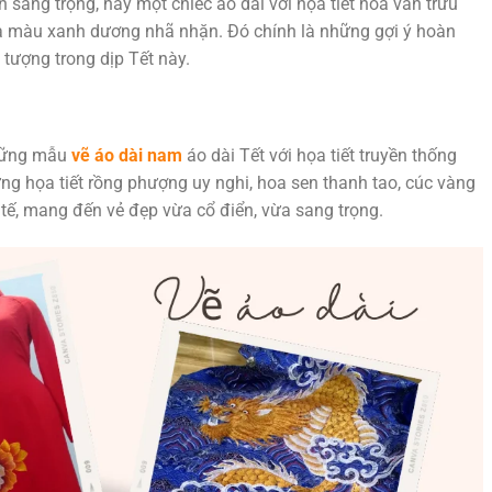
 sang trọng, hay một chiếc áo dài với họa tiết hoa văn trừu
ụa màu xanh dương nhã nhặn. Đó chính là những gợi ý hoàn
tượng trong dịp Tết này.
những mẫu
vẽ áo dài nam
áo dài Tết với họa tiết truyền thống
ng họa tiết rồng phượng uy nghi, hoa sen thanh tao, cúc vàng
 tế, mang đến vẻ đẹp vừa cổ điển, vừa sang trọng.