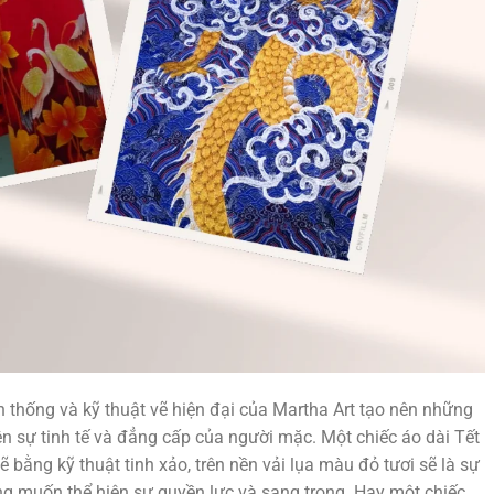
n thống và kỹ thuật vẽ hiện đại của Martha Art tạo nên những
n sự tinh tế và đẳng cấp của người mặc. Một chiếc áo dài Tết
 bằng kỹ thuật tinh xảo, trên nền vải lụa màu đỏ tươi sẽ là sự
g muốn thể hiện sự quyền lực và sang trọng. Hay một chiếc