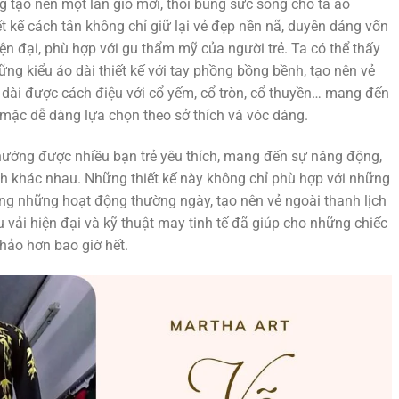
ng tạo nên một làn gió mới, thổi bùng sức sống cho tà áo
ết kế cách tân không chỉ giữ lại vẻ đẹp nền nã, duyên dáng vốn
n đại, phù hợp với gu thẩm mỹ của người trẻ. Ta có thể thấy
ng kiểu áo dài thiết kế với tay phồng bồng bềnh, tạo nên vẻ
o dài được cách điệu với cổ yếm, cổ tròn, cổ thuyền… mang đến
 mặc dễ dàng lựa chọn theo sở thích và vóc dáng.
 hướng được nhiều bạn trẻ yêu thích, mang đến sự năng động,
ảnh khác nhau. Những thiết kế này không chỉ phù hợp với những
rong những hoạt động thường ngày, tạo nên vẻ ngoài thanh lịch
u vải hiện đại và kỹ thuật may tinh tế đã giúp cho những chiếc
 hảo hơn bao giờ hết.