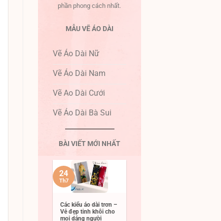
phần phong cách nhất.
MẪU VẼ ÁO DÀI
Vẽ Áo Dài Nữ
Vẽ Áo Dài Nam
Vẽ Ao Dài Cưới
Vẽ Áo Dài Bà Sui
BÀI VIẾT MỚI NHẤT
24
Th7
Các kiểu áo dài trơn –
Vẻ đẹp tinh khôi cho
mọi dáng người