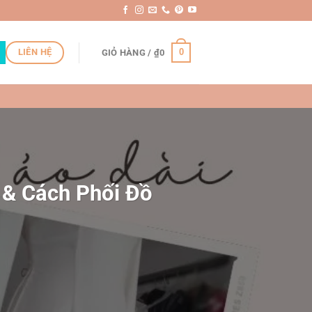
LIÊN HỆ
0
GIỎ HÀNG /
₫
0
 & Cách Phối Đồ