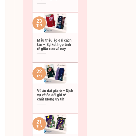
23
Th7
Mẫu thêu áo dài cách
tân – Sự kết hợp tinh
tế giữa xưa và nay
22
Th7
Vẽ áo dài giá rẻ – Dịch
vụ vẽ áo dài giá rẻ
chất lượng uy tín
21
Th7