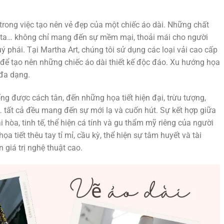
g trong việc tạo nên vẻ đẹp của một chiếc áo dài. Những chất
tafta… không chỉ mang đến sự mềm mại, thoải mái cho người
ý phái. Tại Martha Art, chúng tôi sử dụng các loại vải cao cấp
ảo để tạo nên những chiếc áo dài thiết kế độc đáo. Xu hướng họa
 đa dạng.
ng được cách tân, đến những họa tiết hiện đại, trừu tượng,
… tất cả đều mang đến sự mới lạ và cuốn hút. Sự kết hợp giữa
ài hòa, tinh tế, thể hiện cá tính và gu thẩm mỹ riêng của người
ọa tiết thêu tay tỉ mỉ, cầu kỳ, thể hiện sự tâm huyết và tài
giá trị nghệ thuật cao.