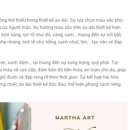
ng thể thiếu trong thiết kế áo dài. Sự lựa chọn màu sắc phù
h của người mặc. Xu hướng màu sắc trên áo dài thiết kế hiện
ươi sáng, rực rỡ như đỏ, vàng, cam… mang đến sự nổi bật,
hẹ nhàng, tinh tế như hồng, xanh nhạt, tím… tạo nên vẻ đẹp
, xanh đậm… lại mang đến sự sang trọng, quý phái. Tại
oại màu vẽ cao cấp, đảm bảo độ bền màu, an toàn cho da, giúp
giữ được vẻ đẹp rạng rỡ theo thời gian. Sự kết hợp hài hòa
ng chiếc áo dài thiết kế độc đáo, thể hiện phong cách riêng