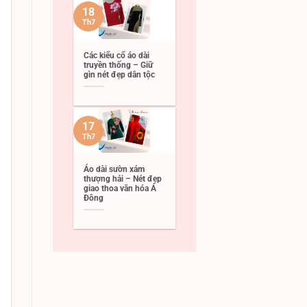
18
Th7
Các kiểu cổ áo dài
truyền thống – Giữ
gìn nét đẹp dân tộc
17
Th7
Áo dài sườn xám
thượng hải – Nét đẹp
giao thoa văn hóa Á
Đông