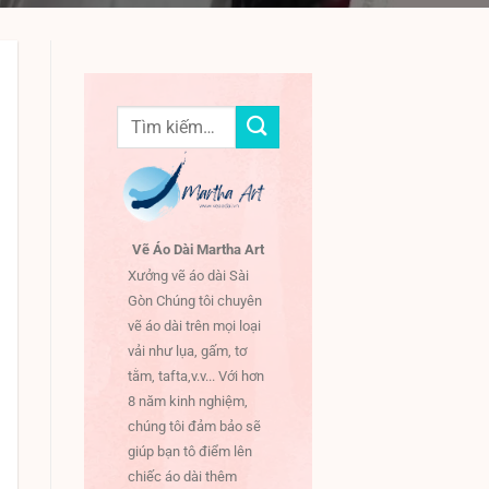
Tìm
kiếm:
Vẽ Áo Dài Martha Art
Xưởng vẽ áo dài Sài
Gòn Chúng tôi chuyên
vẽ áo dài trên mọi loại
vải như lụa, gấm, tơ
tằm, tafta,v.v... Với hơn
8 năm kinh nghiệm,
chúng tôi đảm bảo sẽ
giúp bạn tô điểm lên
chiếc áo dài thêm