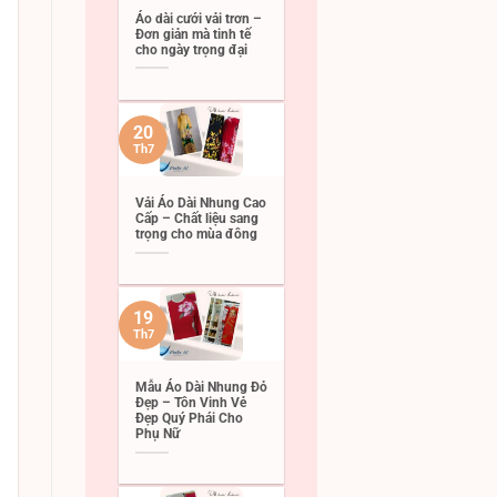
Áo dài cưới vải trơn –
Đơn giản mà tinh tế
cho ngày trọng đại
20
Th7
Vải Áo Dài Nhung Cao
Cấp – Chất liệu sang
trọng cho mùa đông
19
Th7
Mẫu Áo Dài Nhung Đỏ
Đẹp – Tôn Vinh Vẻ
Đẹp Quý Phái Cho
Phụ Nữ