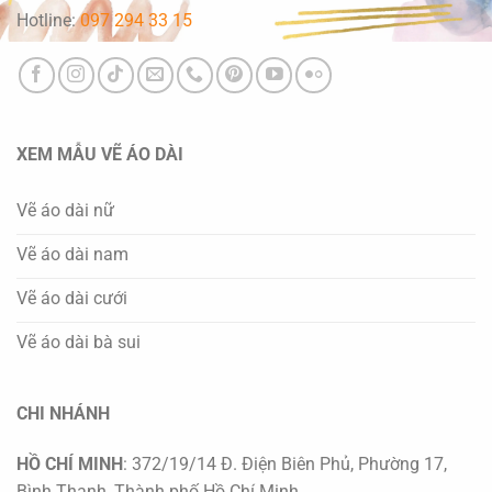
Hotline:
097 294 33 15
XEM MẪU VẼ ÁO DÀI
Vẽ áo dài nữ
Vẽ áo dài nam
Vẽ áo dài cưới
Vẽ áo dài bà sui
CHI NHÁNH
HỒ CHÍ MINH
: 372/19/14 Đ. Điện Biên Phủ, Phường 17,
Bình Thạnh, Thành phố Hồ Chí Minh