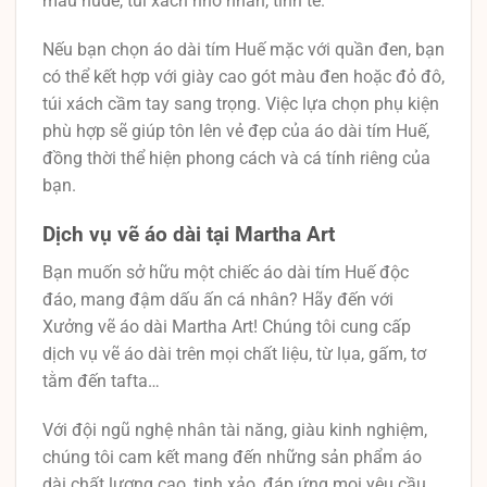
màu nude, túi xách nhỏ nhắn, tinh tế.
Nếu bạn chọn áo dài tím Huế mặc với quần đen, bạn
có thể kết hợp với giày cao gót màu đen hoặc đỏ đô,
túi xách cầm tay sang trọng. Việc lựa chọn phụ kiện
phù hợp sẽ giúp tôn lên vẻ đẹp của áo dài tím Huế,
đồng thời thể hiện phong cách và cá tính riêng của
bạn.
Dịch vụ vẽ áo dài tại Martha Art
Bạn muốn sở hữu một chiếc áo dài tím Huế độc
đáo, mang đậm dấu ấn cá nhân? Hãy đến với
Xưởng vẽ áo dài Martha Art! Chúng tôi cung cấp
dịch vụ vẽ áo dài trên mọi chất liệu, từ lụa, gấm, tơ
tằm đến tafta…
Với đội ngũ nghệ nhân tài năng, giàu kinh nghiệm,
chúng tôi cam kết mang đến những sản phẩm áo
dài chất lượng cao, tinh xảo, đáp ứng mọi yêu cầu