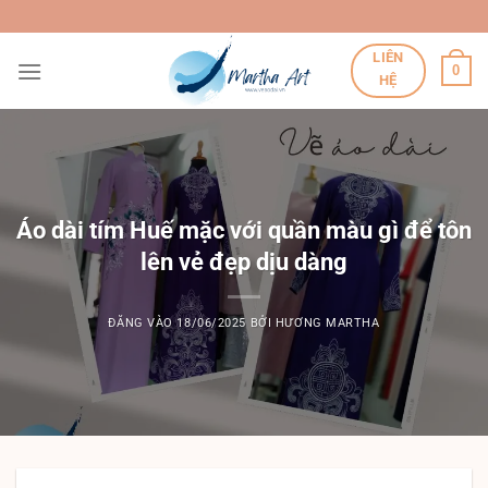
Bỏ
qua
LIÊN
nội
0
HỆ
dung
Áo dài tím Huế mặc với quần màu gì để tôn
lên vẻ đẹp dịu dàng
ĐĂNG VÀO
18/06/2025
BỞI
HƯƠNG MARTHA