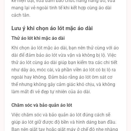
kế hiện đại, vừa đảm bảo chức năng nâng đỡ, vừa
mang lại vẻ ngoài tinh tế khi kết hợp cùng áo dài
cách tân.
Lưu ý khi chọn áo lót mặc áo dài
Thử áo lót khi mặc áo dài
Khi chọn áo lót mặc áo dài, bạn nên thử cùng với áo
dài để đảm bảo áo lót vừa vặn và không bị lộ. Việc
thử áo lót cùng áo dài giúp bạn kiểm tra các chi tiết
như dây áo, móc cài, và phần viền áo lót có bị lộ ra
ngoài hay không. Đảm bảo rằng áo lót ôm sát cơ
thể nhưng không gây cảm giác khó chịu, và không
làm mất đi vẻ đẹp tự nhiên của áo dài.
Chăm sóc và bảo quản áo lót
Việc chăm sóc và bảo quản áo lót đúng cách sẽ
giúp áo lót giữ được độ bền và hình dáng ban đầu.
Bạn nên giặt tay hoặc giặt máy ở chế độ nhẹ nhàng