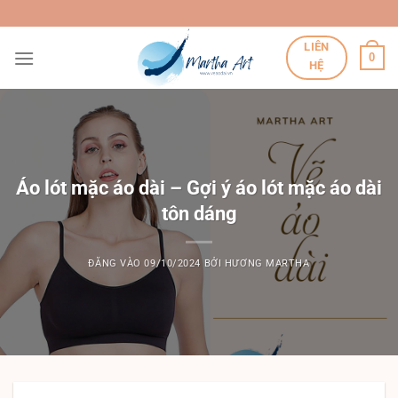
Bỏ
qua
LIÊN
nội
0
HỆ
dung
Áo lót mặc áo dài – Gợi ý áo lót mặc áo dài
tôn dáng
ĐĂNG VÀO
09/10/2024
BỞI
HƯƠNG MARTHA