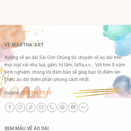
VỀ MARTHA ART
Xưởng vẽ áo dài Sài Gòn Chúng tôi chuyên vẽ áo dài trên
mọi loại vải như lụa, gấm, tơ tằm, tafta,v.v... Với hơn 8 năm
kinh nghiệm, chúng tôi đảm bảo sẽ giúp bạn tô điểm lên
chiếc áo dài thêm phần phong cách nhất.
Hotline:
097 294 33 15
XEM MẪU VẼ ÁO DÀI