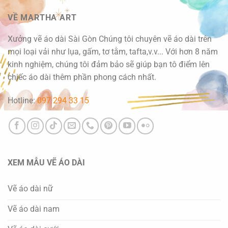
VỀ MARTHA ART
Xưởng vẽ áo dài Sài Gòn Chúng tôi chuyên vẽ áo dài trên
mọi loại vải như lụa, gấm, tơ tằm, tafta,v.v... Với hơn 8 năm
kinh nghiệm, chúng tôi đảm bảo sẽ giúp bạn tô điểm lên
chiếc áo dài thêm phần phong cách nhất.
Hotline:
097 294 33 15
XEM MẪU VẼ ÁO DÀI
Vẽ áo dài nữ
Vẽ áo dài nam