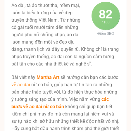
Áo dài, tà áo thướt tha, mềm mại,
82
luôn là biểu tượng của vẻ đẹp
truyền thống Việt Nam. Từ những
/ 100
cô gái tuổi mười tám đến những
Điểm SEO
người phụ nữ chững chạc, áo dài
luôn mang đến một vẻ đẹp dịu
dàng, thanh lịch và đầy quyến rũ. Không chỉ là trang
phục truyền thống, áo dài còn là nguồn cảm hứng
bất tận cho các nhà thiết kế và nghệ sĩ.
Bài viết này
Martha Art
sẽ hướng dẫn bạn các bước
vẽ áo dài
nữ cơ bản, giúp bạn tự tin tạo ra những
bản phác thảo tuyệt vời, từ đó hiện thực hóa những
ý tưởng sáng tạo của mình. Việc nắm vững
các
bước vẽ áo dài nữ cơ bản
không chỉ giúp bạn tiết
kiệm chi phí may đo mà còn mang lại niềm vui và
sự tự hào khi sở hữu những thiết kế độc nhất vô nhị.
Hãy cùng bắt đầu hành trình khám phá thế giới thiết