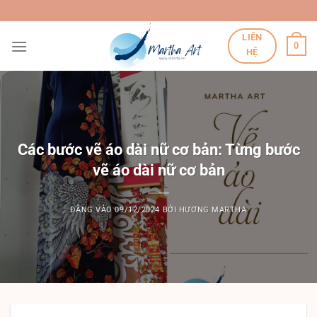
Bỏ
qua
LIÊN
nội
0
HỆ
dung
Các bước vẽ áo dài nữ cơ bản: Từng bước
vẽ áo dài nữ cơ bản
ĐĂNG VÀO
09/12/2024
BỞI
HƯƠNG MARTHA