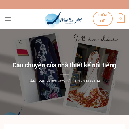
Bỏ
qua
LIÊN
nội
0
HỆ
dung
Câu chuyện của nhà thiết kế nổi tiếng
ĐĂNG VÀO
24/03/2025
BỞI
HƯƠNG MARTHA