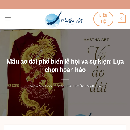
Bỏ
qua
LIÊN
nội
0
HỆ
dung
Mẫu áo dài phổ biến lễ hội và sự kiện: Lựa
chọn hoàn hảo
ĐĂNG VÀO
22/03/2025
BỞI
HƯƠNG MARTHA