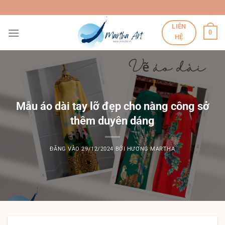
Bỏ
qua
LIÊN
nội
0
HỆ
dung
Mẫu áo dài tay lỡ đẹp cho nàng công sở
thêm duyên dáng
ĐĂNG VÀO
29/12/2024
BỞI
HƯƠNG MARTHA