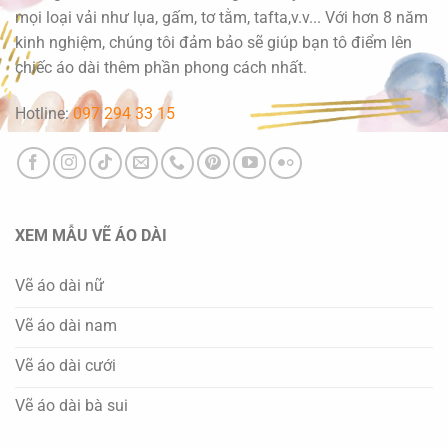
mọi loại vải như lụa, gấm, tơ tằm, tafta,v.v... Với hơn 8 năm
kinh nghiệm, chúng tôi đảm bảo sẽ giúp bạn tô điểm lên
chiếc áo dài thêm phần phong cách nhất.
Hotline:
097 294 33 15
XEM MẪU VẼ ÁO DÀI
Vẽ áo dài nữ
Vẽ áo dài nam
Vẽ áo dài cưới
Vẽ áo dài bà sui