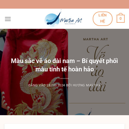
Bỏ
qua
LIÊN
nội
0
HỆ
dung
Màu sắc vẽ áo dài nam – Bí quyết phối
màu tinh tế hoàn hảo
ĐĂNG VÀO
28/10/2024
BỞI
HƯƠNG MARTHA