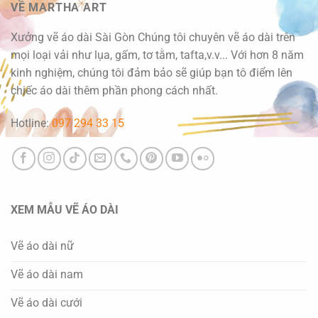
VỀ MARTHA ART
Xưởng vẽ áo dài Sài Gòn Chúng tôi chuyên vẽ áo dài trên
mọi loại vải như lụa, gấm, tơ tằm, tafta,v.v... Với hơn 8 năm
kinh nghiệm, chúng tôi đảm bảo sẽ giúp bạn tô điểm lên
chiếc áo dài thêm phần phong cách nhất.
Hotline:
097 294 33 15
XEM MẪU VẼ ÁO DÀI
Vẽ áo dài nữ
Vẽ áo dài nam
Vẽ áo dài cưới