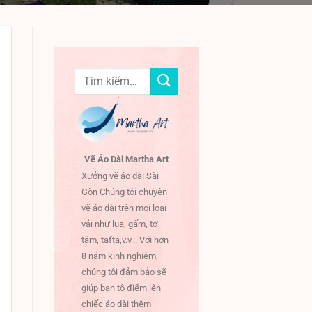
Tìm
kiếm:
Vẽ Áo Dài Martha Art
Xưởng vẽ áo dài Sài
Gòn Chúng tôi chuyên
vẽ áo dài trên mọi loại
vải như lụa, gấm, tơ
tằm, tafta,v.v... Với hơn
8 năm kinh nghiệm,
chúng tôi đảm bảo sẽ
giúp bạn tô điểm lên
chiếc áo dài thêm