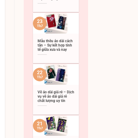
23
Th7
Mẫu thêu áo dài cách
tân – Sự kết hợp tinh
tế giữa xưa và nay
22
Th7
Vẽ áo dài giá rẻ – Dịch
vụ vẽ áo dài giá rẻ
chất lượng uy tín
21
Th7