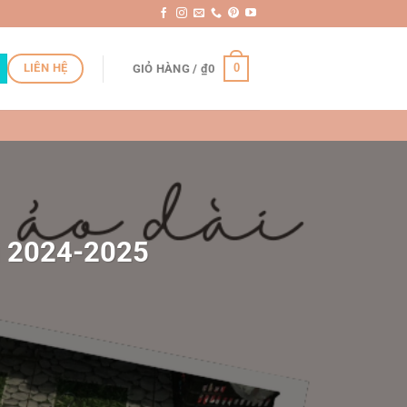
LIÊN HỆ
0
GIỎ HÀNG /
₫
0
i 2024-2025