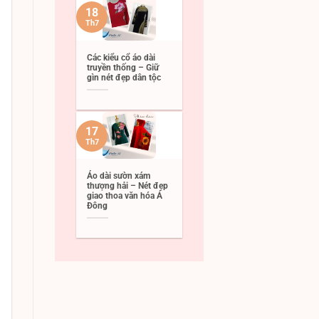
18
Th7
Các kiểu cổ áo dài
truyền thống – Giữ
gìn nét đẹp dân tộc
17
Th7
Áo dài sườn xám
thượng hải – Nét đẹp
giao thoa văn hóa Á
Đông