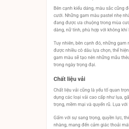
Bên cạnh kiểu dáng, màu sắc cũng đón
cưới. Những gam màu pastel nhẹ nhàn
đang được ưa chuộng trong mùa cư
dàng, nữ tính, phù hợp với không kh
Tuy nhiên, bên cạnh đó, những gam 
được nhiều cô dâu lựa chọn, thể hiện
gam màu sẽ tạo nên những mẫu thêu
trong ngày trọng đại.
Chất liệu vải
Chất liệu vải cũng là yếu tố quan tr
dụng các loại vải cao cấp như lụa, g
trọng, mềm mại và quyến rũ. Lụa với
Gấm với sự sang trọng, quyền lực, t
nhàng, mang đến cảm giác thoải mái v