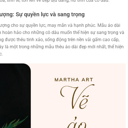
a, tinh tế, tôn lên vẻ đẹp dịu dàng, nữ tính của cô dâu.
ượng: Sự quyền lực và sang trọng
 tượng cho sự quyền lực, may mắn và hạnh phúc. Mẫu áo dài
ọn hoàn hảo cho những cô dâu muốn thể hiện sự sang trọng và
g được thêu tinh xảo, sống động trên nền vải gấm cao cấp,
Đây là một trong những mẫu thêu áo dài đẹp mới nhất, thể hiện
c.