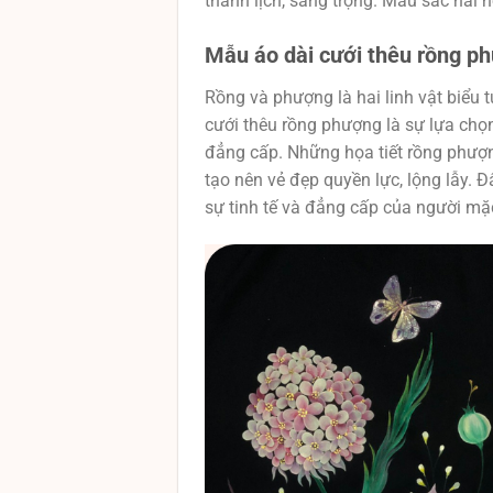
thanh lịch, sang trọng. Màu sắc hài hò
Mẫu áo dài cưới thêu rồng ph
Rồng và phượng là hai linh vật biểu
cưới thêu rồng phượng là sự lựa ch
đẳng cấp. Những họa tiết rồng phượn
tạo nên vẻ đẹp quyền lực, lộng lẫy. 
sự tinh tế và đẳng cấp của người mặ