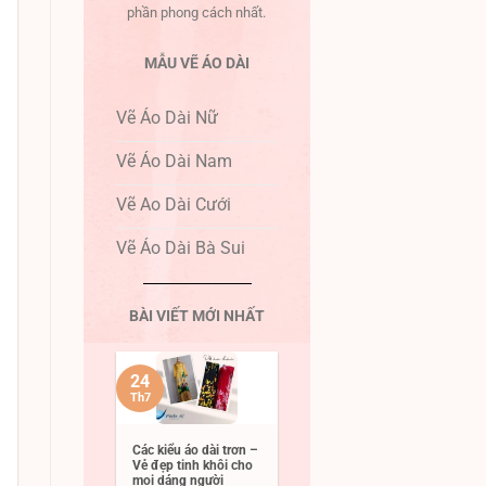
phần phong cách nhất.
MẪU VẼ ÁO DÀI
Vẽ Áo Dài Nữ
Vẽ Áo Dài Nam
Vẽ Ao Dài Cưới
Vẽ Áo Dài Bà Sui
BÀI VIẾT MỚI NHẤT
24
Th7
Các kiểu áo dài trơn –
Vẻ đẹp tinh khôi cho
mọi dáng người