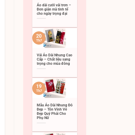
Áo dài cưới vải trơn –
Đơn giản mà tinh tế
cho ngày trọng đại
20
Th7
Vải Áo Dài Nhung Cao
Cấp – Chất liệu sang
trọng cho mùa đông
19
Th7
Mẫu Áo Dài Nhung Đỏ
Đẹp – Tôn Vinh Vẻ
Đẹp Quý Phái Cho
Phụ Nữ