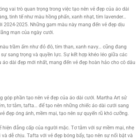
g vai trò quan trọng trong việc tạo nên vẻ đẹp của áo dài
g, tinh tế như màu hồng phấn, xanh nhạt, tím lavender…
ới 2024-2025. Những gam màu này mang đến vẻ đẹp dịu
í lãng mạn của ngày cưới.
màu trầm ấm như đỏ đô, tím than, xanh navy… cũng đang
 sự sang trọng và quyền lực. Sự kết hợp khéo léo giữa các
 áo dài đẹp mới nhất, mang đến vẻ đẹp hoàn hảo cho cô dâu
ọng góp phần tạo nên vẻ đẹp của áo dài cưới. Martha Art sử
ấm, tơ tằm, tafta… để tạo nên những chiếc áo dài cưới sang
 vẻ đẹp óng ánh, mềm mại, tạo nên sự quyến rũ khó cưỡng.
hể hiện đẳng cấp của người mặc. Tơ tằm với sự mềm mại, nhẹ
à dễ chịu. Tafta với vẻ đẹp bóng bẩy, tạo nên sự nổi bật và