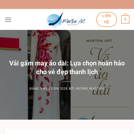
Bỏ
qua
LIÊN
nội
0
HỆ
dung
Vải gấm may áo dài: Lựa chọn hoàn hảo
cho vẻ đẹp thanh lịch
ĐĂNG VÀO
21/09/2024
BỞI
HƯƠNG MARTHA