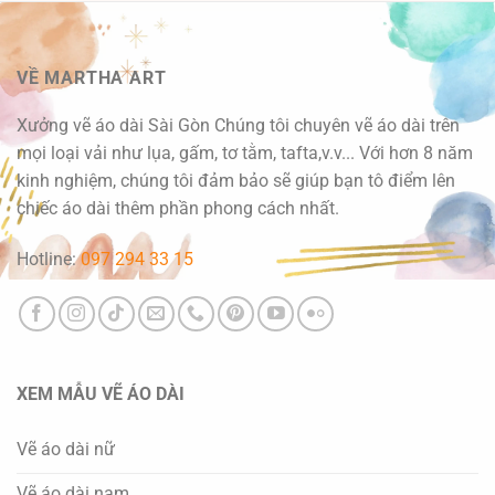
VỀ MARTHA ART
Xưởng vẽ áo dài Sài Gòn Chúng tôi chuyên vẽ áo dài trên
mọi loại vải như lụa, gấm, tơ tằm, tafta,v.v... Với hơn 8 năm
kinh nghiệm, chúng tôi đảm bảo sẽ giúp bạn tô điểm lên
chiếc áo dài thêm phần phong cách nhất.
Hotline:
097 294 33 15
XEM MẪU VẼ ÁO DÀI
Vẽ áo dài nữ
Vẽ áo dài nam