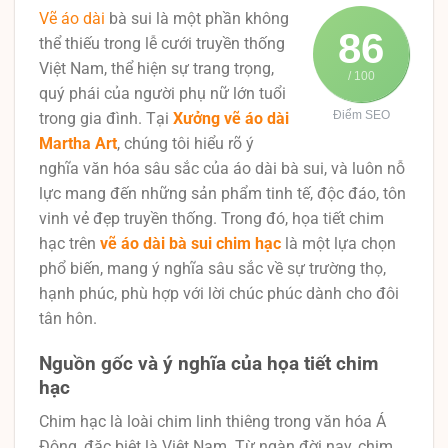
Vẽ áo dài
bà sui là một phần không
86
thể thiếu trong lễ cưới truyền thống
Việt Nam, thể hiện sự trang trọng,
/ 100
quý phái của người phụ nữ lớn tuổi
Điểm SEO
trong gia đình. Tại
Xưởng vẽ áo dài
Martha Art
, chúng tôi hiểu rõ ý
nghĩa văn hóa sâu sắc của áo dài bà sui, và luôn nỗ
lực mang đến những sản phẩm tinh tế, độc đáo, tôn
vinh vẻ đẹp truyền thống. Trong đó, họa tiết chim
hạc trên
vẽ áo dài bà sui chim hạc
là một lựa chọn
phổ biến, mang ý nghĩa sâu sắc về sự trường thọ,
hạnh phúc, phù hợp với lời chúc phúc dành cho đôi
tân hôn.
Nguồn gốc và ý nghĩa của họa tiết chim
hạc
Chim hạc là loài chim linh thiêng trong văn hóa Á
Đông, đặc biệt là Việt Nam. Từ ngàn đời nay, chim