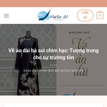
Bỏ
qua
LIÊN
nội
0
HỆ
dung
Vẽ áo dài bà sui chim hạc: Tượng trưng
cho sự trường tồn
ĐĂNG VÀO
19/09/2024
BỞI
HƯƠNG MARTHA