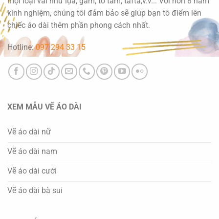
mọi loại vải như lụa, gấm, tơ tằm, tafta,v.v... Với hơn 8 năm
kinh nghiệm, chúng tôi đảm bảo sẽ giúp bạn tô điểm lên
chiếc áo dài thêm phần phong cách nhất.
Hotline:
097 294 33 15
XEM MẪU VẼ ÁO DÀI
Vẽ áo dài nữ
Vẽ áo dài nam
Vẽ áo dài cưới
Vẽ áo dài bà sui