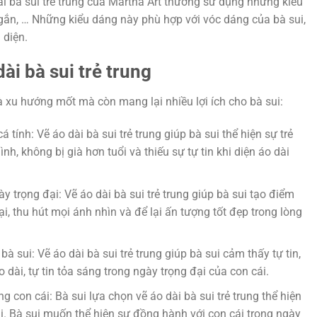
ài bà sui trẻ trung của Martha Art thường sử dụng những kiểu
 ngắn, … Những kiểu dáng này phù hợp với vóc dáng của bà sui,
 diện.
dài bà sui trẻ trung
là xu hướng mốt mà còn mang lại nhiều lợi ích cho bà sui:
á tính: Vẽ áo dài bà sui trẻ trung giúp bà sui thể hiện sự trẻ
nh, không bị già hơn tuổi và thiếu sự tự tin khi diện áo dài
 trọng đại: Vẽ áo dài bà sui trẻ trung giúp bà sui tạo điểm
i, thu hút mọi ánh nhìn và để lại ấn tượng tốt đẹp trong lòng
à sui: Vẽ áo dài bà sui trẻ trung giúp bà sui cảm thấy tự tin,
 dài, tự tin tỏa sáng trong ngày trọng đại của con cái.
g con cái: Bà sui lựa chọn vẽ áo dài bà sui trẻ trung thể hiện
i. Bà sui muốn thể hiện sự đồng hành với con cái trong ngày