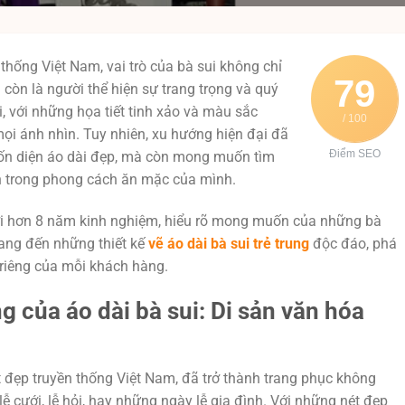
thống Việt Nam, vai trò của bà sui không chỉ
79
à còn là người thể hiện sự trang trọng và quý
i, với những họa tiết tinh xảo và màu sắc
/ 100
mọi ánh nhìn. Tuy nhiên, xu hướng hiện đại đã
Điểm SEO
uốn diện áo dài đẹp, mà còn mong muốn tìm
ch trong phong cách ăn mặc của mình.
ới hơn 8 năm kinh nghiệm, hiểu rõ mong muốn của những bà
mang đến những thiết kế
vẽ áo dài bà sui trẻ trung
độc đáo, phá
 riêng của mỗi khách hàng.
 của áo dài bà sui: Di sản văn hóa
t đẹp truyền thống Việt Nam, đã trở thành trang phục không
 lễ cưới, lễ hỏi, hay những ngày lễ gia đình. Với những nét đẹp