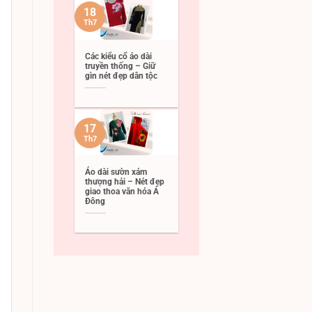
18
Th7
Các kiểu cổ áo dài
truyền thống – Giữ
gìn nét đẹp dân tộc
17
Th7
Áo dài sườn xám
thượng hải – Nét đẹp
giao thoa văn hóa Á
Đông