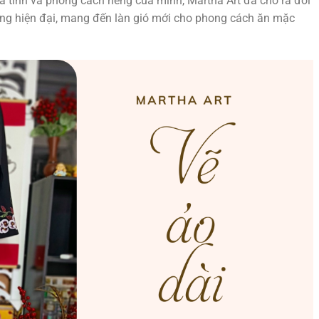
 cá tính và phong cách riêng của mình, Martha Art đã cho ra đời
trung hiện đại, mang đến làn gió mới cho phong cách ăn mặc