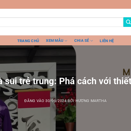
XEM MẪU
CHIA SẺ
TRANG CHỦ
LIÊN HỆ
 sui trẻ trung: Phá cách với thiế
ĐĂNG VÀO
30/09/2024
BỞI
HƯƠNG MARTHA