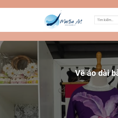
Bỏ
qua
nội
Tìm
dung
kiếm:
Vẽ áo dài bà