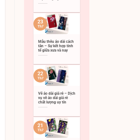
23
Th7
Mẫu thêu áo dài cách
tân – Sự kết hợp tinh
tế giữa xưa và nay
22
Th7
Vẽ áo dài giá rẻ – Dịch
vụ vẽ áo dài giá rẻ
chất lượng uy tín
21
Th7