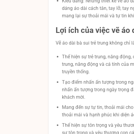
Kiểu dáng: Những thiết kế vẽ áo d
dáng áo dài cách tân, tay lỡ, tay
mang lại sự thoải mái và tự tin khi
Lợi ích của việc vẽ áo 
Vẽ áo dài bà sui trẻ trung không chỉ 
Thể hiện sự trẻ trung, năng động, c
trung, năng động và cá tính của mì
truyền thống.
Tạo điểm nhấn ấn tượng trong ngày
nhấn ấn tượng trong ngày trọng đạ
khách mời.
Mang đến sự tự tin, thoải mái cho b
thoải mái và hạnh phúc khi diện áo
Thể hiện sự tôn trọng và yêu thươn
sự tôn trọng và yêu thương con cá