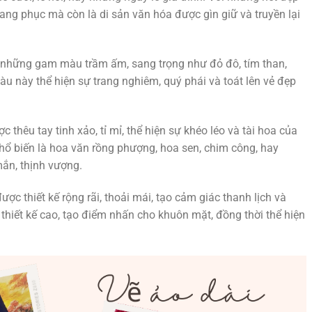
rang phục mà còn là di sản văn hóa được gìn giữ và truyền lại
à những gam màu trầm ấm, sang trọng như đỏ đô, tím than,
 này thể hiện sự trang nghiêm, quý phái và toát lên vẻ đẹp
c thêu tay tinh xảo, tỉ mỉ, thể hiện sự khéo léo và tài hoa của
hổ biến là hoa văn rồng phượng, hoa sen, chim công, hay
ắn, thịnh vượng.
ợc thiết kế rộng rãi, thoải mái, tạo cảm giác thanh lịch và
thiết kế cao, tạo điểm nhấn cho khuôn mặt, đồng thời thể hiện