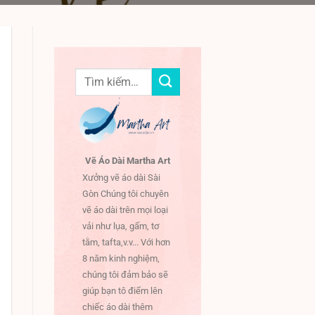
Tìm
kiếm:
Vẽ Áo Dài Martha Art
Xưởng vẽ áo dài Sài
Gòn Chúng tôi chuyên
vẽ áo dài trên mọi loại
vải như lụa, gấm, tơ
tằm, tafta,v.v... Với hơn
8 năm kinh nghiệm,
chúng tôi đảm bảo sẽ
giúp bạn tô điểm lên
chiếc áo dài thêm