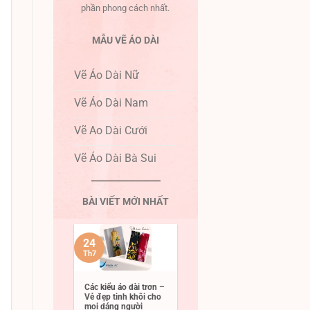
phần phong cách nhất.
MẪU VẼ ÁO DÀI
Vẽ Áo Dài Nữ
Vẽ Áo Dài Nam
Vẽ Ao Dài Cưới
Vẽ Áo Dài Bà Sui
BÀI VIẾT MỚI NHẤT
24
Th7
Các kiểu áo dài trơn –
Vẻ đẹp tinh khôi cho
mọi dáng người