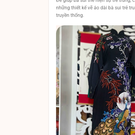
Để giúp bà sui thể hiện sự trẻ trung,
những thiết kế vẽ áo dài bà sui trẻ 
truyền thống.