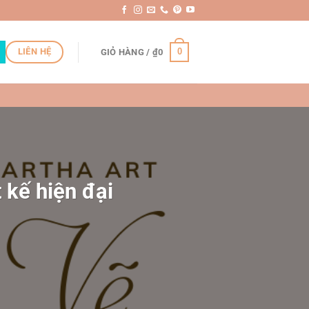
LIÊN HỆ
0
GIỎ HÀNG /
₫
0
t kế hiện đại