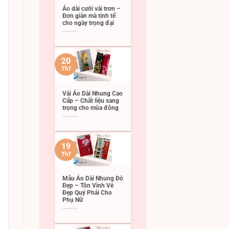
Áo dài cưới vải trơn –
Đơn giản mà tinh tế
cho ngày trọng đại
20
Th7
Vải Áo Dài Nhung Cao
Cấp – Chất liệu sang
trọng cho mùa đông
19
Th7
Mẫu Áo Dài Nhung Đỏ
Đẹp – Tôn Vinh Vẻ
Đẹp Quý Phái Cho
Phụ Nữ