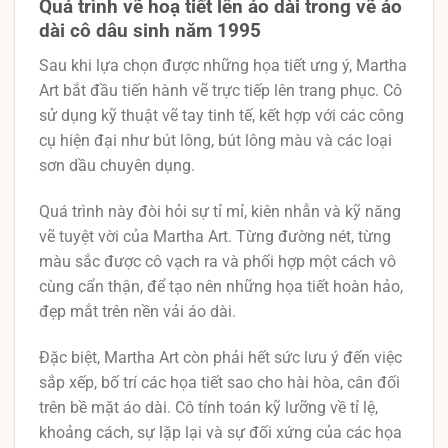
Quá trình vẽ hoạ tiết lên áo dài trong vẽ áo
dài cô dâu sinh năm 1995
Sau khi lựa chọn được những họa tiết ưng ý, Martha
Art bắt đầu tiến hành vẽ trực tiếp lên trang phục. Cô
sử dụng kỹ thuật vẽ tay tinh tế, kết hợp với các công
cụ hiện đại như bút lông, bút lông màu và các loại
sơn dầu chuyên dụng.
Quá trình này đòi hỏi sự tỉ mỉ, kiên nhẫn và kỹ năng
vẽ tuyệt vời của Martha Art. Từng đường nét, từng
màu sắc được cô vạch ra và phối hợp một cách vô
cùng cẩn thận, để tạo nên những họa tiết hoàn hảo,
đẹp mắt trên nền vải áo dài.
Đặc biệt, Martha Art còn phải hết sức lưu ý đến việc
sắp xếp, bố trí các họa tiết sao cho hài hòa, cân đối
trên bề mặt áo dài. Cô tính toán kỹ lưỡng về tỉ lệ,
khoảng cách, sự lặp lại và sự đối xứng của các họa