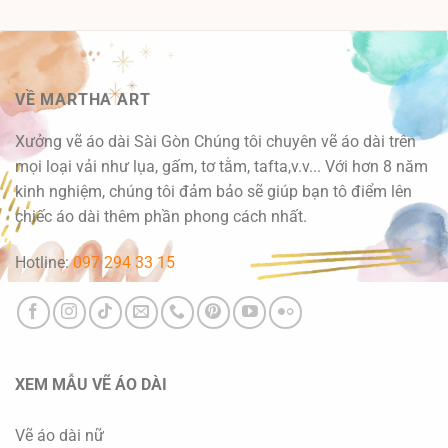
VỀ MARTHA ART
Xưởng vẽ áo dài Sài Gòn Chúng tôi chuyên vẽ áo dài trên
mọi loại vải như lụa, gấm, tơ tằm, tafta,v.v... Với hơn 8 năm
kinh nghiệm, chúng tôi đảm bảo sẽ giúp bạn tô điểm lên
chiếc áo dài thêm phần phong cách nhất.
Hotline:
097 294 33 15
XEM MẪU VẼ ÁO DÀI
Vẽ áo dài nữ