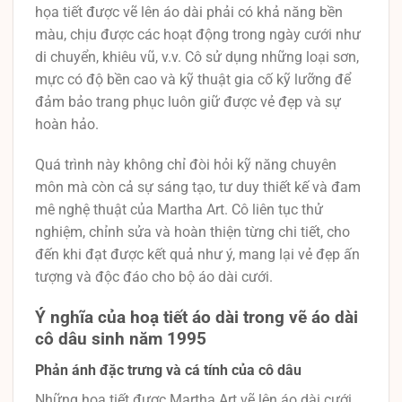
họa tiết được vẽ lên áo dài phải có khả năng bền
màu, chịu được các hoạt động trong ngày cưới như
di chuyển, khiêu vũ, v.v. Cô sử dụng những loại sơn,
mực có độ bền cao và kỹ thuật gia cố kỹ lưỡng để
đảm bảo trang phục luôn giữ được vẻ đẹp và sự
hoàn hảo.
Quá trình này không chỉ đòi hỏi kỹ năng chuyên
môn mà còn cả sự sáng tạo, tư duy thiết kế và đam
mê nghệ thuật của Martha Art. Cô liên tục thử
nghiệm, chỉnh sửa và hoàn thiện từng chi tiết, cho
đến khi đạt được kết quả như ý, mang lại vẻ đẹp ấn
tượng và độc đáo cho bộ áo dài cưới.
Ý nghĩa của hoạ tiết áo dài trong vẽ áo dài
cô dâu sinh năm 1995
Phản ánh đặc trưng và cá tính của cô dâu
Những hoạ tiết được Martha Art vẽ lên áo dài cưới