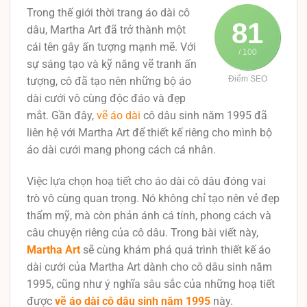
Trong thế giới thời trang áo dài cô
81
dâu, Martha Art đã trở thành một
cái tên gây ấn tượng mạnh mẽ. Với
/ 100
sự sáng tạo và kỹ năng vẽ tranh ấn
Điểm SEO
tượng, cô đã tạo nên những bộ áo
dài cưới vô cùng độc đáo và đẹp
mắt. Gần đây,
vẽ áo dài
cô dâu sinh năm 1995 đã
liên hệ với Martha Art để thiết kế riêng cho mình bộ
áo dài cưới mang phong cách cá nhân.
Việc lựa chọn hoạ tiết cho áo dài cô dâu đóng vai
trò vô cùng quan trọng. Nó không chỉ tạo nên vẻ đẹp
thẩm mỹ, mà còn phản ánh cá tính, phong cách và
câu chuyện riêng của cô dâu. Trong bài viết này,
Martha Art
sẽ cùng khám phá quá trình thiết kế áo
dài cưới của Martha Art dành cho cô dâu sinh năm
1995, cũng như ý nghĩa sâu sắc của những hoạ tiết
được
vẽ áo dài cô dâu sinh năm 1995
này.