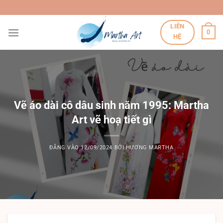
Bỏ
qua
LIÊN
nội
0
HỆ
dung
Vẽ áo dài cô dâu sinh năm 1995: Martha
Art vẽ hoạ tiết gì
ĐĂNG VÀO
12/09/2024
BỞI
HƯƠNG MARTHA