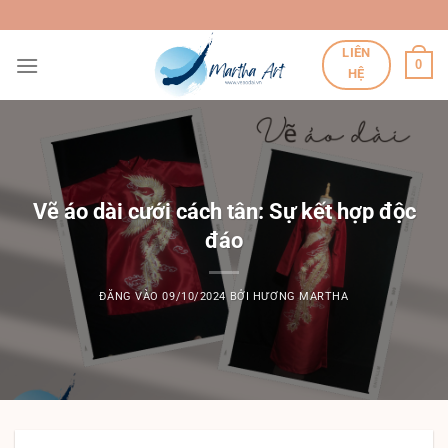
Bỏ
qua
LIÊN
nội
0
HỆ
dung
Vẽ áo dài cưới cách tân: Sự kết hợp độc
đáo
ĐĂNG VÀO
09/10/2024
BỞI
HƯƠNG MARTHA