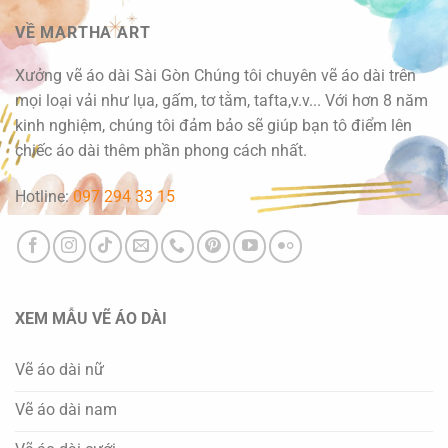
VỀ MARTHA ART
Xưởng vẽ áo dài Sài Gòn Chúng tôi chuyên vẽ áo dài trên
mọi loại vải như lụa, gấm, tơ tằm, tafta,v.v... Với hơn 8 năm
kinh nghiệm, chúng tôi đảm bảo sẽ giúp bạn tô điểm lên
chiếc áo dài thêm phần phong cách nhất.
Hotline:
097 294 33 15
XEM MẪU VẼ ÁO DÀI
Vẽ áo dài nữ
Vẽ áo dài nam