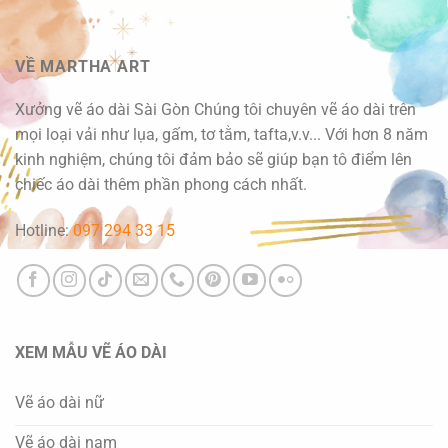
VỀ MARTHA ART
Xưởng vẽ áo dài Sài Gòn Chúng tôi chuyên vẽ áo dài trên
mọi loại vải như lụa, gấm, tơ tằm, tafta,v.v... Với hơn 8 năm
kinh nghiệm, chúng tôi đảm bảo sẽ giúp bạn tô điểm lên
chiếc áo dài thêm phần phong cách nhất.
Hotline:
097 294 33 15
XEM MẪU VẼ ÁO DÀI
Vẽ áo dài nữ
Vẽ áo dài nam