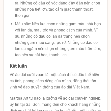
rà. Những cô dâu có vóc dáng đầy đặn nên chọn
những họa tiết lớn, tạo cảm giác thanh thoát,
thon gọn.
Màu sắc: Nên lựa chọn những gam màu phù hợp
với làn da, màu tóc và phong cách của mình. Ví
dụ, những cô dâu có làn da trắng nên chọn
những gam màu sáng, rực rỡ. Những cô dâu có
làn da ngăm nên chọn những gam màu trầm ấm,
tạo nên sự hài hòa, thanh lịch.
Kết luận
Vẽ áo dài cưới voan là một cách để cô dâu thể hiện
cá tính, phong cách riêng của mình, đồng thời tôn
vinh vẻ đẹp truyền thống của áo dài Việt Nam.
Martha Art tự hào là xưởng vẽ áo dài chuyên nghiệp,
uy tín tại Sài Gòn, mang đến cho khách hàng những
dịch vụ chất lượng cao, giúp họ sở hữu một chiếc áo