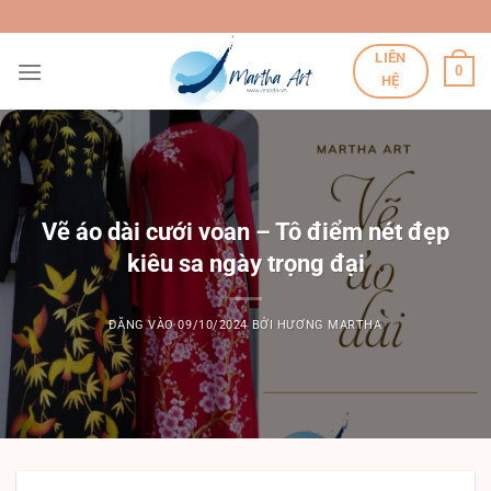
Bỏ
qua
LIÊN
nội
0
HỆ
dung
Vẽ áo dài cưới voan – Tô điểm nét đẹp
kiêu sa ngày trọng đại
ĐĂNG VÀO
09/10/2024
BỞI
HƯƠNG MARTHA