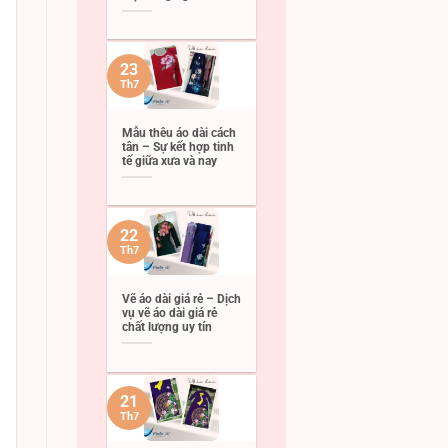
23
Th7
Mẫu thêu áo dài cách
tân – Sự kết hợp tinh
tế giữa xưa và nay
22
Th7
Vẽ áo dài giá rẻ – Dịch
vụ vẽ áo dài giá rẻ
chất lượng uy tín
21
Th7