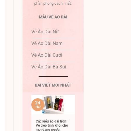
phần phong cách nhất.
MẪU VẼ ÁO DÀI
Vẽ Áo Dài Nữ
Vẽ Áo Dài Nam
Vẽ Ao Dài Cưới
Vẽ Áo Dài Bà Sui
BÀI VIẾT MỚI NHẤT
24
Th7
Các kiểu áo dài trơn –
Vẻ đẹp tinh khôi cho
mọi dáng người