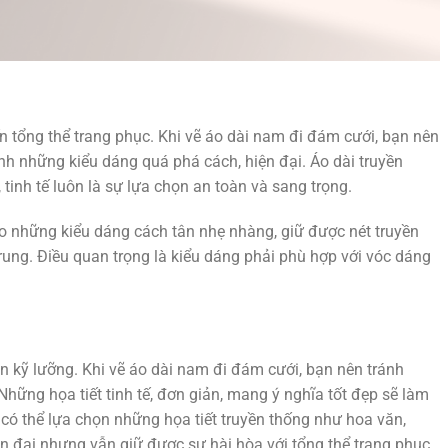
 tổng thể trang phục. Khi vẽ áo dài nam đi đám cưới, bạn nên
ánh những kiểu dáng quá phá cách, hiện đại. Áo dài truyền
tinh tế luôn là sự lựa chọn an toàn và sang trọng.
o những kiểu dáng cách tân nhẹ nhàng, giữ được nét truyền
trung. Điều quan trọng là kiểu dáng phải phù hợp với vóc dáng
ọn kỹ lưỡng. Khi vẽ áo dài nam đi đám cưới, bạn nên tránh
Những họa tiết tinh tế, đơn giản, mang ý nghĩa tốt đẹp sẽ làm
có thể lựa chọn những họa tiết truyền thống như hoa văn,
n đại nhưng vẫn giữ được sự hài hòa với tổng thể trang phục.