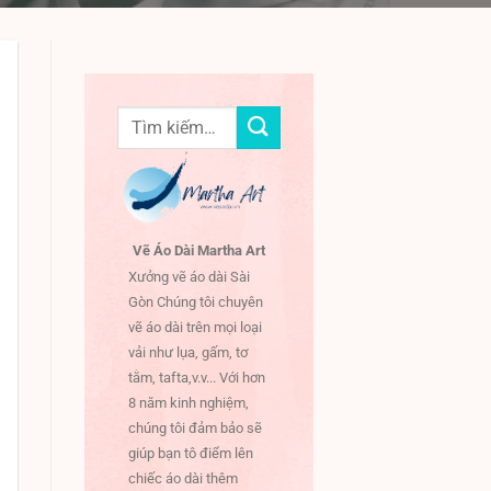
Tìm
kiếm:
Vẽ Áo Dài Martha Art
Xưởng vẽ áo dài Sài
Gòn Chúng tôi chuyên
vẽ áo dài trên mọi loại
vải như lụa, gấm, tơ
tằm, tafta,v.v... Với hơn
8 năm kinh nghiệm,
chúng tôi đảm bảo sẽ
giúp bạn tô điểm lên
chiếc áo dài thêm