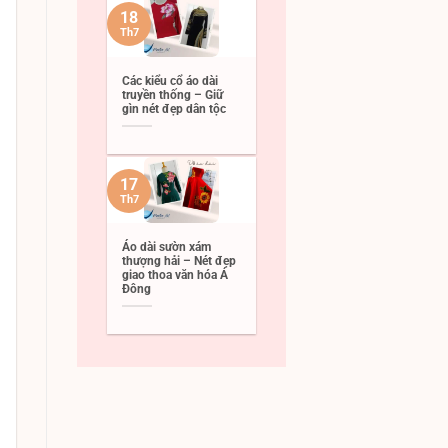
18
Th7
Các kiểu cổ áo dài
truyền thống – Giữ
gìn nét đẹp dân tộc
17
Th7
Áo dài sườn xám
thượng hải – Nét đẹp
giao thoa văn hóa Á
Đông