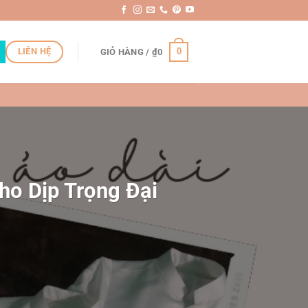
LIÊN HỆ
0
GIỎ HÀNG /
₫
0
ho Dịp Trọng Đại