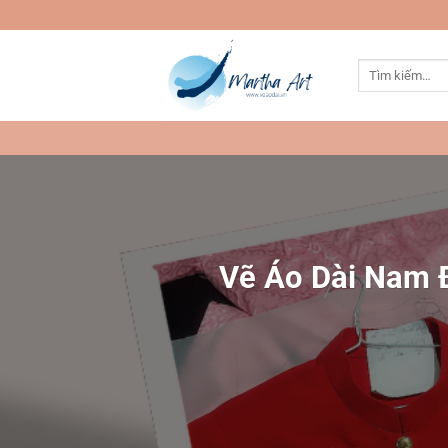
Bỏ
qua
nội
Tìm
dung
kiếm:
Vẽ Áo Dài Nam Đ