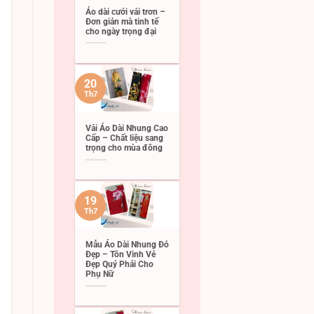
Áo dài cưới vải trơn –
Đơn giản mà tinh tế
cho ngày trọng đại
20
Th7
Vải Áo Dài Nhung Cao
Cấp – Chất liệu sang
trọng cho mùa đông
19
Th7
Mẫu Áo Dài Nhung Đỏ
Đẹp – Tôn Vinh Vẻ
Đẹp Quý Phái Cho
Phụ Nữ