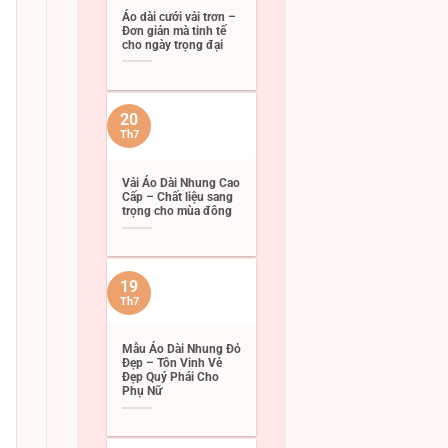
Áo dài cưới vải trơn –
Đơn giản mà tinh tế
cho ngày trọng đại
20
Th7
Vải Áo Dài Nhung Cao
Cấp – Chất liệu sang
trọng cho mùa đông
19
Th7
Mẫu Áo Dài Nhung Đỏ
Đẹp – Tôn Vinh Vẻ
Đẹp Quý Phái Cho
Phụ Nữ