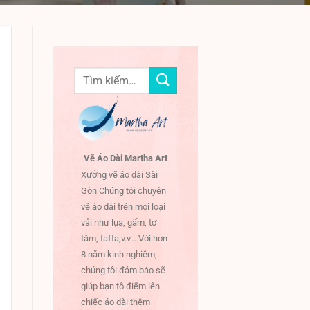
Tìm
kiếm:
Vẽ Áo Dài Martha Art
Xưởng vẽ áo dài Sài
Gòn Chúng tôi chuyên
vẽ áo dài trên mọi loại
vải như lụa, gấm, tơ
tằm, tafta,v.v... Với hơn
8 năm kinh nghiệm,
chúng tôi đảm bảo sẽ
giúp bạn tô điểm lên
chiếc áo dài thêm