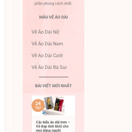
phần phong cách nhất.
MẪU VẼ ÁO DÀI
Vẽ Áo Dài Nữ
Vẽ Áo Dài Nam
Vẽ Ao Dài Cưới
Vẽ Áo Dài Bà Sui
BÀI VIẾT MỚI NHẤT
24
Th7
Các kiểu áo dài trơn –
Vẻ đẹp tinh khôi cho
mọi dáng người