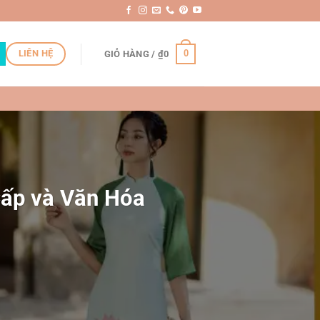
LIÊN HỆ
0
GIỎ HÀNG /
₫
0
Cấp và Văn Hóa