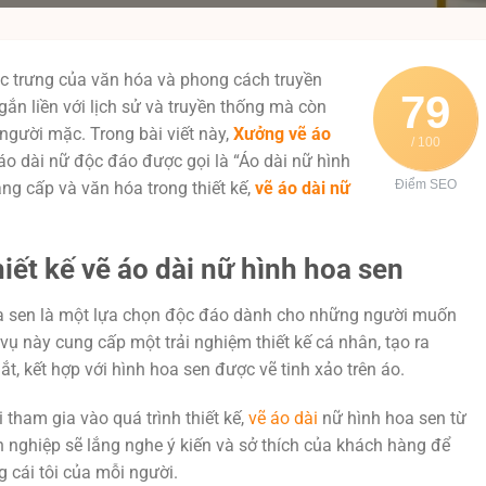
ặc trưng của văn hóa và phong cách truyền
79
gắn liền với lịch sử và truyền thống mà còn
 người mặc. Trong bài viết này,
Xưởng vẽ áo
/ 100
o dài nữ độc đáo được gọi là “Áo dài nữ hình
Điểm SEO
ẳng cấp và văn hóa trong thiết kế,
vẽ áo dài nữ
hiết kế vẽ áo dài nữ hình hoa sen
a sen là một lựa chọn độc đáo dành cho những người muốn
 vụ này cung cấp một trải nghiệm thiết kế cá nhân, tạo ra
, kết hợp với hình hoa sen được vẽ tinh xảo trên áo.
 tham gia vào quá trình thiết kế,
vẽ áo dài
nữ hình hoa sen từ
n nghiệp sẽ lắng nghe ý kiến và sở thích của khách hàng để
 cái tôi của mỗi người.