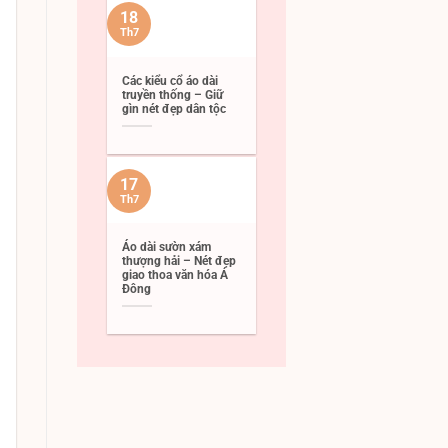
18
Th7
Các kiểu cổ áo dài
truyền thống – Giữ
gìn nét đẹp dân tộc
17
Th7
Áo dài sườn xám
thượng hải – Nét đẹp
giao thoa văn hóa Á
Đông