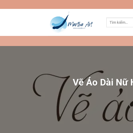
Bỏ
qua
nội
Tìm
dung
kiếm:
Vẽ Áo Dài Nữ 