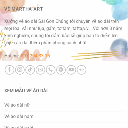
VỀ MARTHA ART
Xưởng vẽ áo dài Sài Gòn Chúng tôi chuyên vẽ áo dài trên
mọi loại vải như lụa, gấm, tơ tằm, tafta,v.v... Với hơn 8 năm
kinh nghiệm, chúng tôi đảm bảo sẽ giúp bạn tô điểm lên
chiếc áo dài thêm phần phong cách nhất.
Hotline:
097 294 33 15
XEM MẪU VẼ ÁO DÀI
Vẽ áo dài nữ
Vẽ áo dài nam
Vẽ áo dài cưới