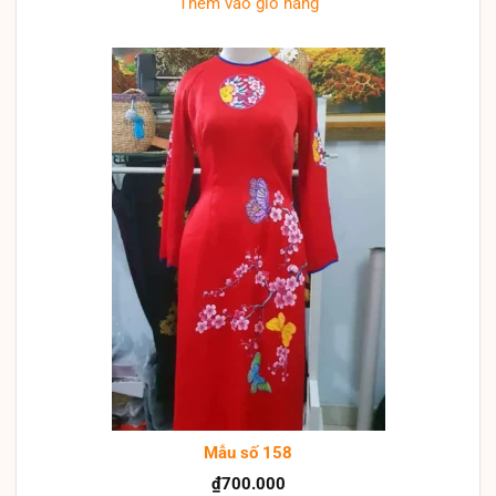
Thêm vào giỏ hàng
Mẫu số 158
₫
700.000