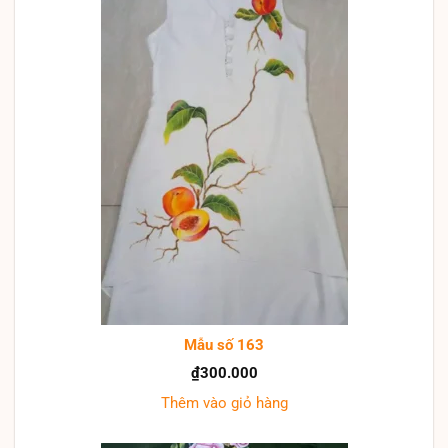
Mẫu số 163
₫
300.000
Thêm vào giỏ hàng