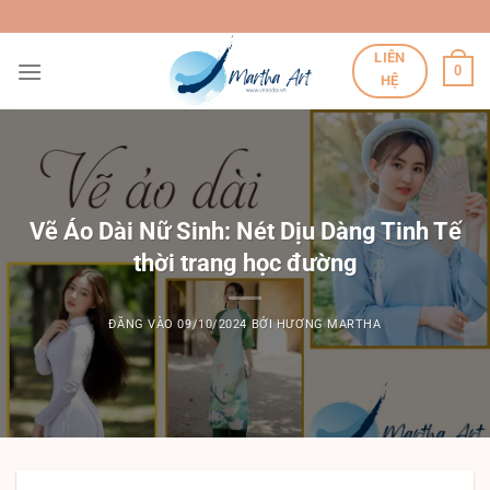
Bỏ
qua
LIÊN
nội
0
HỆ
dung
Vẽ Áo Dài Nữ Sinh: Nét Dịu Dàng Tinh Tế
thời trang học đường
ĐĂNG VÀO
09/10/2024
BỞI
HƯƠNG MARTHA