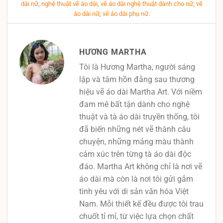
dài nữ
,
nghệ thuật vẽ áo dài
,
vẽ áo dài nghệ thuật dành cho nữ
,
vẽ
áo dài nữ
,
vẽ áo dài phụ nữ
.
HƯƠNG MARTHA
Tôi là Hương Martha, người sáng
lập và tâm hồn đằng sau thương
hiệu vẽ áo dài Martha Art. Với niềm
đam mê bất tận dành cho nghệ
thuật và tà áo dài truyền thống, tôi
đã biến những nét vẽ thành câu
chuyện, những mảng màu thành
cảm xúc trên từng tà áo dài độc
đáo. Martha Art không chỉ là nơi vẽ
áo dài mà còn là nơi tôi gửi gắm
tình yêu với di sản văn hóa Việt
Nam. Mỗi thiết kế đều được tôi trau
chuốt tỉ mỉ, từ việc lựa chọn chất