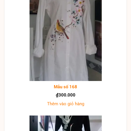
Mẫu số 168
₫
300.000
Thêm vào giỏ hàng