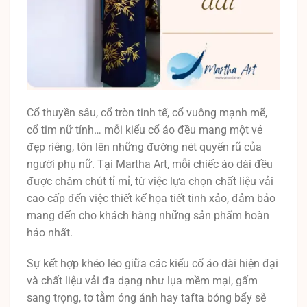
Cổ thuyền sâu, cổ tròn tinh tế, cổ vuông mạnh mẽ,
cổ tim nữ tính… mỗi kiểu cổ áo đều mang một vẻ
đẹp riêng, tôn lên những đường nét quyến rũ của
người phụ nữ. Tại Martha Art, mỗi chiếc áo dài đều
được chăm chút tỉ mỉ, từ việc lựa chọn chất liệu vải
cao cấp đến việc thiết kế họa tiết tinh xảo, đảm bảo
mang đến cho khách hàng những sản phẩm hoàn
hảo nhất.
Sự kết hợp khéo léo giữa các kiểu cổ áo dài hiện đại
và chất liệu vải đa dạng như lụa mềm mại, gấm
sang trọng, tơ tằm óng ánh hay tafta bóng bẩy sẽ