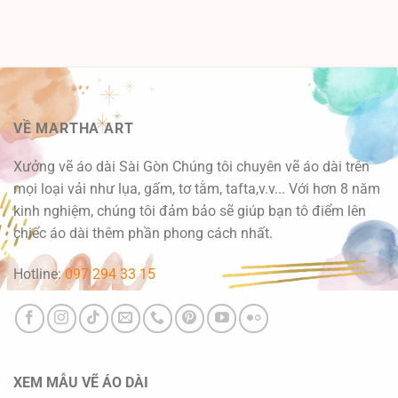
VỀ MARTHA ART
Xưởng vẽ áo dài Sài Gòn Chúng tôi chuyên vẽ áo dài trên
mọi loại vải như lụa, gấm, tơ tằm, tafta,v.v... Với hơn 8 năm
kinh nghiệm, chúng tôi đảm bảo sẽ giúp bạn tô điểm lên
chiếc áo dài thêm phần phong cách nhất.
Hotline:
097 294 33 15
XEM MẪU VẼ ÁO DÀI