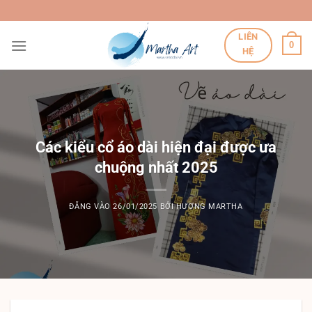
Bỏ
qua
LIÊN
nội
0
HỆ
dung
Các kiểu cổ áo dài hiện đại được ưa
chuộng nhất 2025
ĐĂNG VÀO
26/01/2025
BỞI
HƯƠNG MARTHA