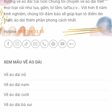
Xưởng vẽ áo dài Sài Gòn Chúng tôi chuyên vẽ áo dài trên
mọi loại vải như lụa, gấm, tơ tằm, tafta,v.v... Với hơn 8 năm
kinh nghiệm, chúng tôi đảm bảo sẽ giúp bạn tô điểm lên
chiếc áo dài thêm phần phong cách nhất.
Hotline:
097 294 33 15
XEM MẪU VẼ ÁO DÀI
Vẽ áo dài nữ
Vẽ áo dài nam
Vẽ áo dài cưới
Vẽ áo dài bà sui