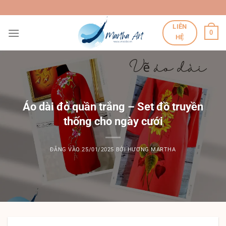
Bỏ
qua
LIÊN
nội
0
HỆ
dung
Áo dài đỏ quần trắng – Set đồ truyền
thống cho ngày cưới
ĐĂNG VÀO
25/01/2025
BỞI
HƯƠNG MARTHA