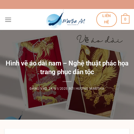
Bỏ
qua
LIÊN
nội
0
HỆ
dung
Hình vẽ áo dài nam – Nghệ thuật phác họa
trang phục dân tộc
ĐĂNG VÀO
24/01/2025
BỞI
HƯƠNG MARTHA