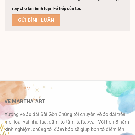
này cho lần bình luận kế tiếp của tôi.
VỀ MARTHA ART
Xưởng vẽ áo dài Sài Gòn Chúng tôi chuyên vẽ áo dài trên
mọi loại vải như lụa, gấm, tơ tằm, tafta,v.v... Với hơn 8 năm
kinh nghiệm, chúng tôi đảm bảo sẽ giúp bạn tô điểm lên