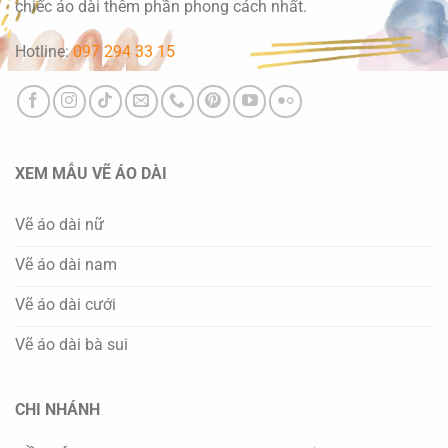
chiếc áo dài thêm phần phong cách nhất.
Hotline:
097 294 33 15
XEM MẪU VẼ ÁO DÀI
Vẽ áo dài nữ
Vẽ áo dài nam
Vẽ áo dài cưới
Vẽ áo dài bà sui
CHI NHÁNH