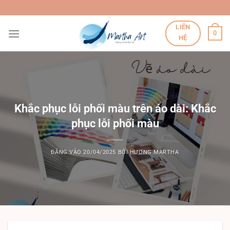
Bỏ
qua
LIÊN
nội
0
HỆ
dung
Khắc phục lỗi phối màu trên áo dài: Khắc
phục lỗi phối màu
ĐĂNG VÀO
20/04/2025
BỞI
HƯƠNG MARTHA