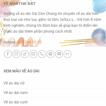
VỀ MARTHA ART
Xưởng vẽ áo dài Sài Gòn Chúng tôi chuyên vẽ áo dài trên
mọi loại vải như lụa, gấm, tơ tằm, tafta,v.v... Với hơn 8 năm
kinh nghiệm, chúng tôi đảm bảo sẽ giúp bạn tô điểm lên
chiếc áo dài thêm phần phong cách nhất.
Hotline:
097 294 33 15
XEM MẪU VẼ ÁO DÀI
Vẽ áo dài nữ
Vẽ áo dài nam
Vẽ áo dài cưới