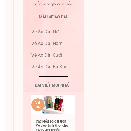
phần phong cách nhất.
MẪU VẼ ÁO DÀI
Vẽ Áo Dài Nữ
Vẽ Áo Dài Nam
Vẽ Ao Dài Cưới
Vẽ Áo Dài Bà Sui
BÀI VIẾT MỚI NHẤT
24
Th7
Các kiểu áo dài trơn –
Vẻ đẹp tinh khôi cho
mọi dáng người