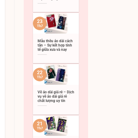
23
Th7
Mẫu thêu áo dài cách
tân – Sự kết hợp tinh
tế giữa xưa và nay
22
Th7
Vẽ áo dài giá rẻ – Dịch
vụ vẽ áo dài giá rẻ
chất lượng uy tín
21
Th7