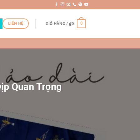
LIÊN HỆ
0
GIỎ HÀNG /
₫
0
ịp Quan Trọng