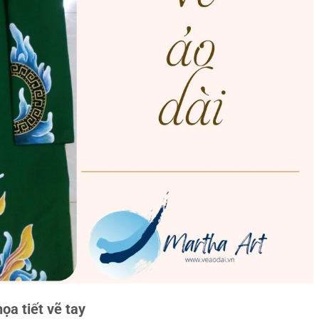
ọa tiết vẽ tay