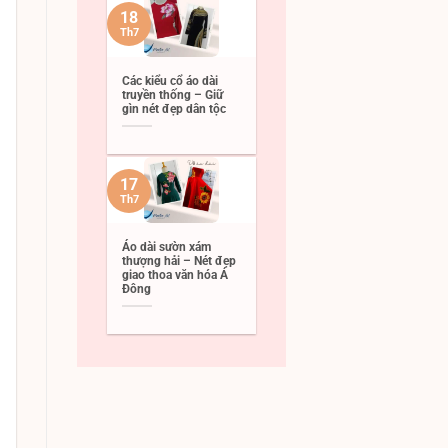
18
Th7
Các kiểu cổ áo dài
truyền thống – Giữ
gìn nét đẹp dân tộc
17
Th7
Áo dài sườn xám
thượng hải – Nét đẹp
giao thoa văn hóa Á
Đông