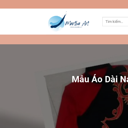
Bỏ
qua
nội
Tìm
dung
kiếm:
Mẫu Áo Dài N