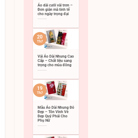
Áo dài cưới vải trơn –
Đơn giản mà tinh tế
cho ngày trọng đại
20
Th7
Vải Áo Dài Nhung Cao
Cấp – Chất liệu sang
trọng cho mùa đông
19
Th7
Mẫu Áo Dài Nhung Đỏ
Đẹp – Tôn Vinh Vẻ
Đẹp Quý Phái Cho
Phụ Nữ