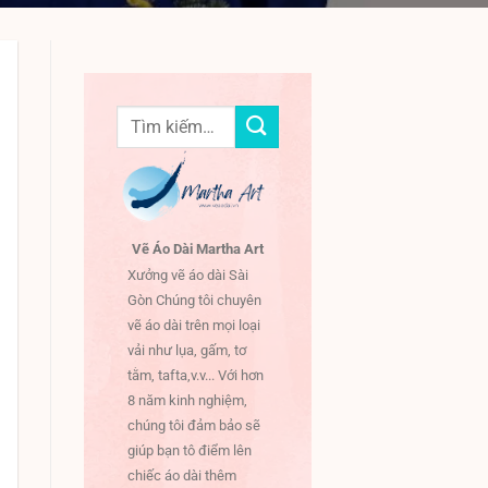
Tìm
kiếm:
Vẽ Áo Dài Martha Art
Xưởng vẽ áo dài Sài
Gòn Chúng tôi chuyên
vẽ áo dài trên mọi loại
vải như lụa, gấm, tơ
tằm, tafta,v.v... Với hơn
8 năm kinh nghiệm,
chúng tôi đảm bảo sẽ
giúp bạn tô điểm lên
chiếc áo dài thêm