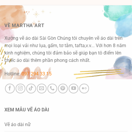
VỀ MARTHA ART
Xưởng vẽ áo dài Sài Gòn Chúng tôi chuyên vẽ áo dài trên
mọi loại vải như lụa, gấm, tơ tằm, tafta,v.v... Với hơn 8 năm
kinh nghiệm, chúng tôi đảm bảo sẽ giúp bạn tô điểm lên
chiếc áo dài thêm phần phong cách nhất.
Hotline:
097 294 33 15
XEM MẪU VẼ ÁO DÀI
Vẽ áo dài nữ