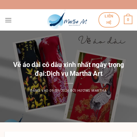
Bỏ
qua
LIÊN
nội
0
HỆ
dung
Vẽ áo dài cô dâu xinh nhất ngày trọng
đại:Dịch vụ Martha Art
ĐĂNG VÀO
09/09/2024
BỞI
HƯƠNG MARTHA