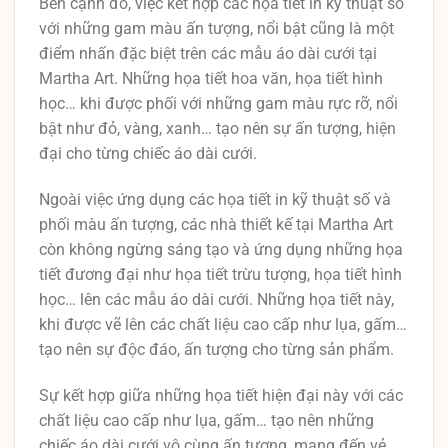
Bên cạnh đó, việc kết hợp các họa tiết in kỹ thuật số
với những gam màu ấn tượng, nổi bật cũng là một
điểm nhấn đặc biệt trên các mẫu áo dài cưới tại
Martha Art. Những họa tiết hoa văn, họa tiết hình
học… khi được phối với những gam màu rực rỡ, nổi
bật như đỏ, vàng, xanh… tạo nên sự ấn tượng, hiện
đại cho từng chiếc áo dài cưới.
Ngoài việc ứng dụng các họa tiết in kỹ thuật số và
phối màu ấn tượng, các nhà thiết kế tại Martha Art
còn không ngừng sáng tạo và ứng dụng những họa
tiết đương đại như họa tiết trừu tượng, họa tiết hình
học… lên các mẫu áo dài cưới. Những họa tiết này,
khi được vẽ lên các chất liệu cao cấp như lụa, gấm…
tạo nên sự độc đáo, ấn tượng cho từng sản phẩm.
Sự kết hợp giữa những họa tiết hiện đại này với các
chất liệu cao cấp như lụa, gấm… tạo nên những
chiếc áo dài cưới vô cùng ấn tượng, mang đến vẻ