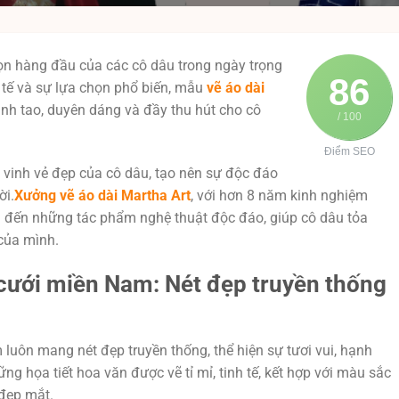
ọn hàng đầu của các cô dâu trong ngày trọng
86
h tế và sự lựa chọn phổ biến, mẫu
vẽ áo dài
h tao, duyên dáng và đầy thu hút cho cô
/ 100
Điểm SEO
 vinh vẻ đẹp của cô dâu, tạo nên sự độc đáo
ời.
Xưởng vẽ áo dài Martha Art
, với hơn 8 năm kinh nghiệm
ng đến những tác phẩm nghệ thuật độc đáo, giúp cô dâu tỏa
 của mình.
cưới miền Nam: Nét đẹp truyền thống
uôn mang nét đẹp truyền thống, thể hiện sự tươi vui, hạnh
g họa tiết hoa văn được vẽ tỉ mỉ, tinh tế, kết hợp với màu sắc
 đẹp mắt.