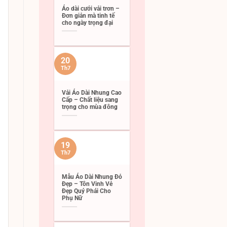
Áo dài cưới vải trơn –
Đơn giản mà tinh tế
cho ngày trọng đại
20
Th7
Vải Áo Dài Nhung Cao
Cấp – Chất liệu sang
trọng cho mùa đông
19
Th7
Mẫu Áo Dài Nhung Đỏ
Đẹp – Tôn Vinh Vẻ
Đẹp Quý Phái Cho
Phụ Nữ