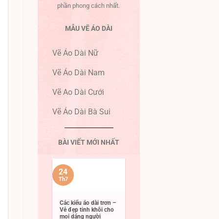
phần phong cách nhất.
MẪU VẼ ÁO DÀI
Vẽ Áo Dài Nữ
Vẽ Áo Dài Nam
Vẽ Ao Dài Cưới
Vẽ Áo Dài Bà Sui
BÀI VIẾT MỚI NHẤT
24
Th7
Các kiểu áo dài trơn –
Vẻ đẹp tinh khôi cho
mọi dáng người