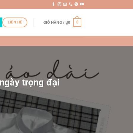
LIÊN HỆ
0
GIỎ HÀNG /
₫
0
ngày trọng đại