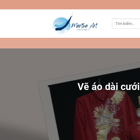
Bỏ
qua
nội
Tìm
dung
kiếm:
Vẽ áo dài cướ