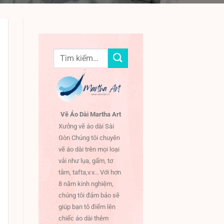
Tìm
kiếm:
Vẽ Áo Dài Martha Art
Xưởng vẽ áo dài Sài
Gòn Chúng tôi chuyên
vẽ áo dài trên mọi loại
vải như lụa, gấm, tơ
tằm, tafta,v.v... Với hơn
8 năm kinh nghiệm,
chúng tôi đảm bảo sẽ
giúp bạn tô điểm lên
chiếc áo dài thêm