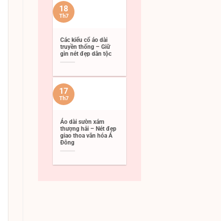
18
Th7
Các kiểu cổ áo dài
truyền thống – Giữ
gìn nét đẹp dân tộc
17
Th7
Áo dài sườn xám
thượng hải – Nét đẹp
giao thoa văn hóa Á
Đông