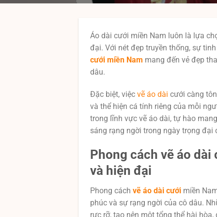
Áo dài cưới miền Nam luôn là lựa ch
đại. Với nét đẹp truyền thống, sự tin
cưới miền Nam
mang đến vẻ đẹp than
dâu.
Đặc biệt, việc
vẽ áo dài
cưới càng tôn
và thể hiện cá tính riêng của mỗi ngư
trong lĩnh vực vẽ áo dài, tự hào ma
sáng rạng ngời trong ngày trọng đại
Phong cách vẽ áo dài 
và hiện đại
Phong cách
vẽ áo dài cưới
miền Nam l
phúc và sự rạng ngời của cô dâu. Nhữn
rực rỡ, tạo nên một tổng thể hài hòa,